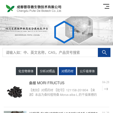
化合物单体
分析对照品
对照药材
公斤级单体
桑椹 MORI FRUCTUS
04-28
【类别】对照药材 【批号】121158-201804 【来
源】本品为桑科植物桑 Morus alba L.的干燥果穗的
粉末 【用途】薄层色谱鉴别用 【参考标准】 《中国
药典》2015 版一部桑椹， 国家食品药品监
04-28