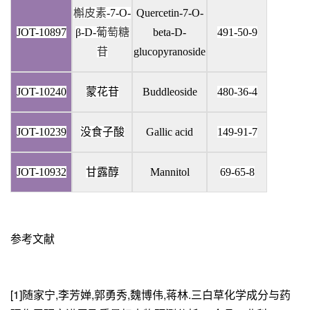
槲皮素
-7-O-
Quercetin-7-O-
JOT-10897
β-D-
葡萄糖
beta-D-
491-50-9
苷
glucopyranoside
JOT-10240
蒙花苷
Buddleoside
480-36-4
JOT-10239
没食子酸
Gallic acid
149-91-7
JOT-10932
甘露醇
Mannitol
69-65-8
参考文献
[1]随家宁,李芳婵,郭勇秀,魏博伟,蒋林.三白草化学成分与药