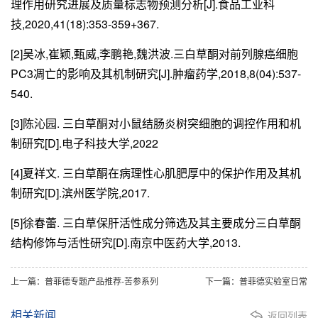
理作用研究进展及质量标志物预测分析[J].食品工业科
技,2020,41(18):353-359+367.
[2]吴冰,崔颖,甄威,李鹏艳,魏洪波.三白草酮对前列腺癌细胞
PC3凋亡的影响及其机制研究[J].肿瘤药学,2018,8(04):537-
540.
[3]陈沁园. 三白草酮对小鼠结肠炎树突细胞的调控作用和机
制研究[D].电子科技大学,2022
[4]夏祥文. 三白草酮在病理性心肌肥厚中的保护作用及其机
制研究[D].滨州医学院,2017.
[5]徐春蕾. 三白草保肝活性成分筛选及其主要成分三白草酮
结构修饰与活性研究[D].南京中医药大学,2013.
上一篇：普菲德专题产品推荐-苦参系列
下一篇：普菲德实验室日常
相关新闻
返回列表