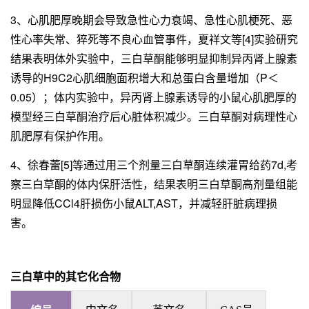
3、心肌肥厚晚期会导致急性心力衰竭、急性心肌梗死、恶
性心率失常、猝死等不良心血管事件，夏祥文等[4]实验研究
结果表明体外实验中，三白草酮能够明显抑制异丙肾上腺素
诱导的H9C2心肌细胞面积增大和总蛋白含量增加（P＜
0.05）；体内实验中，异丙肾上腺素诱导的小鼠心肌肥厚的
模型经三白草酮治疗后心脏体积减少。三白草酮对病理性心
肌肥厚有保护作用。
4、徐春蕾[5]等通过用三个剂量三白草酮连续灌胃给药7d,考
察三白草酮的体内保肝活性，结果表明三白草酮高剂量组能
明显降低CCl4肝损伤小鼠ALT,AST，并减轻肝脏病理损
害。
三白草中的其它化合物