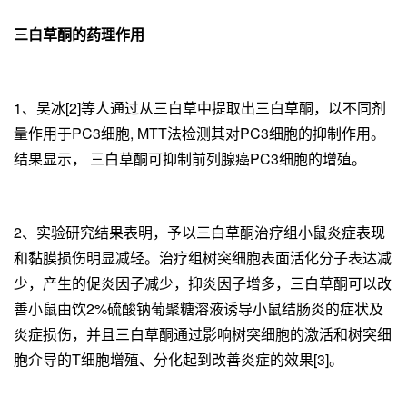
三白草酮的药理作用
1、吴冰[2]等人通过从三白草中提取出三白草酮，以不同剂
量作用于PC3细胞, MTT法检测其对PC3细胞的抑制作用。
结果显示， 三白草酮可抑制前列腺癌PC3细胞的增殖。
2、实验研究结果表明，予以三白草酮治疗组小鼠炎症表现
和黏膜损伤明显减轻。治疗组树突细胞表面活化分子表达减
少，产生的促炎因子减少，抑炎因子增多，三白草酮可以改
善小鼠由饮2%硫酸钠葡聚糖溶液诱导小鼠结肠炎的症状及
炎症损伤，并且三白草酮通过影响树突细胞的激活和树突细
胞介导的T细胞增殖、分化起到改善炎症的效果[3]。