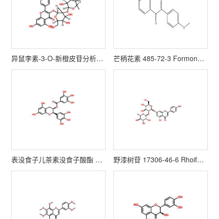
异鼠李素-3-O-新橙皮苷分析对照品 55033-90-4
芒柄花素 485-72-3 Formononetin
表没食子儿茶素没食子酸酯 989-51-5 EGCG
野漆树苷 17306-46-6 Rhoifolin