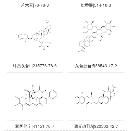
苦木素|76-78-8
松香酸|514-10-3
环黄芪苷II|215776-78-6
莱苞迪苷B|58543-17-2
鸦胆他宁|41451-76-7
通光散苷A|920502-42-7