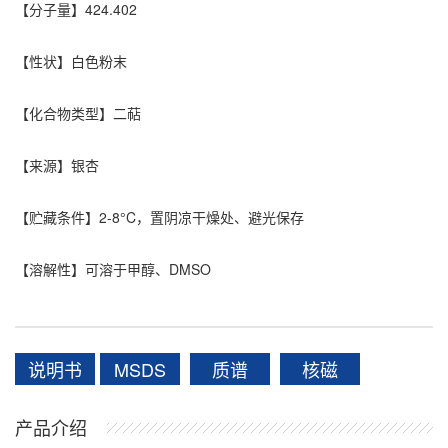
【分子量】
424.402
【性状】
白色粉末
【化合物类型】
二萜
【来源】
银杏
【贮藏条件】
2-8°C，置阴凉干燥处、避光保存
【溶解性】
可溶于甲醇、DMSO
说明书
MSDS
质谱
核磁
产品介绍